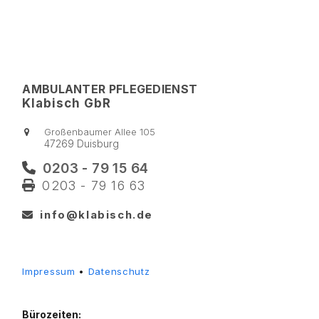
go
to
the
first
slide
AMBULANTER PFLEGEDIENST
Klabisch GbR
Großenbaumer Allee 105
47269 Duisburg
0203 - 79 15 64
0203 - 79 16 63
info@klabisch.de
Impressum
•
Datenschutz
Bürozeiten: